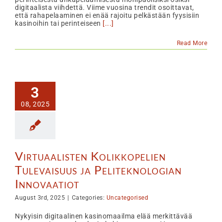
digitaalista viihdettä. Viime vuosina trendit osoittavat,
että rahapelaaminen ei enää rajoitu pelkästään fyysisiin
kasinoihin tai perinteiseen
[...]
Read More
3
08, 2025
Virtuaalisten Kolikkopelien
Tulevaisuus ja Peliteknologian
Innovaatiot
August 3rd, 2025
|
Categories:
Uncategorised
Nykyisin digitaalinen kasinomaailma elää merkittävää