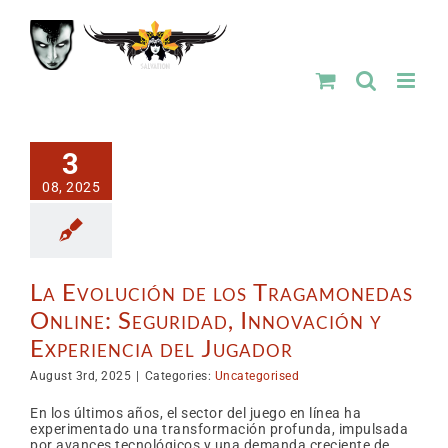
Skip
to
content
3
08, 2025
La Evolución de los Tragamonedas
Online: Seguridad, Innovación y
Experiencia del Jugador
August 3rd, 2025
|
Categories:
Uncategorised
En los últimos años, el sector del juego en línea ha
experimentado una transformación profunda, impulsada
por avances tecnológicos y una demanda creciente de