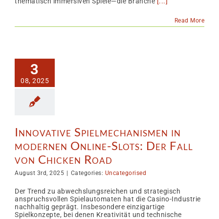
thematisch immersiven Spiele—die Branche
[...]
Read More
3
08, 2025
Innovative Spielmechanismen in
modernen Online-Slots: Der Fall
von Chicken Road
August 3rd, 2025
|
Categories:
Uncategorised
Der Trend zu abwechslungsreichen und strategisch
anspruchsvollen Spielautomaten hat die Casino-Industrie
nachhaltig geprägt. Insbesondere einzigartige
Spielkonzepte, bei denen Kreativität und technische