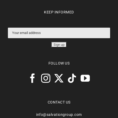
KEEP INFORMED
FOLLOW US
CONTACT US
info@salvationgroup.com